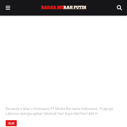
Beranda
Iklan
Komisaris PT.Media Bersama Indonesia , Prayogo
Laksono mengucapkan Selamat Hari Raya Idul Fitri1443 H
IKLAN