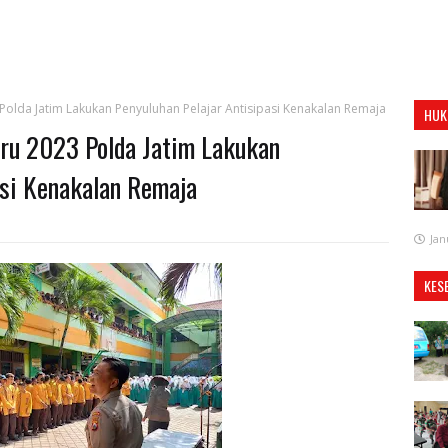
olda Jatim Lakukan Penyuluhan Pelajar Antisipasi Kenakalan Remaja
HUK
ru 2023 Polda Jatim Lakukan
asi Kenakalan Remaja
Jan
KES