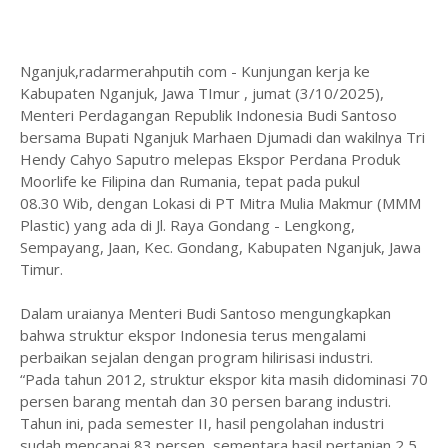
Nganjuk,radarmerahputih com - Kunjungan kerja ke
Kabupaten Nganjuk, Jawa TImur , jumat (3/10/2025),
Menteri Perdagangan Republik Indonesia Budi Santoso
bersama Bupati Nganjuk Marhaen Djumadi dan wakilnya Tri
Hendy Cahyo Saputro melepas Ekspor Perdana Produk
Moorlife ke Filipina dan Rumania, tepat pada pukul
08.30 Wib, dengan Lokasi di PT Mitra Mulia Makmur (MMM
Plastic) yang ada di Jl. Raya Gondang - Lengkong,
Sempayang, Jaan, Kec. Gondang, Kabupaten Nganjuk, Jawa
Timur.
Dalam uraianya Menteri Budi Santoso mengungkapkan
bahwa struktur ekspor Indonesia terus mengalami
perbaikan sejalan dengan program hilirisasi industri.
“Pada tahun 2012, struktur ekspor kita masih didominasi 70
persen barang mentah dan 30 persen barang industri.
Tahun ini, pada semester II, hasil pengolahan industri
sudah mencapai 83 persen, sementara hasil pertanian 2,5