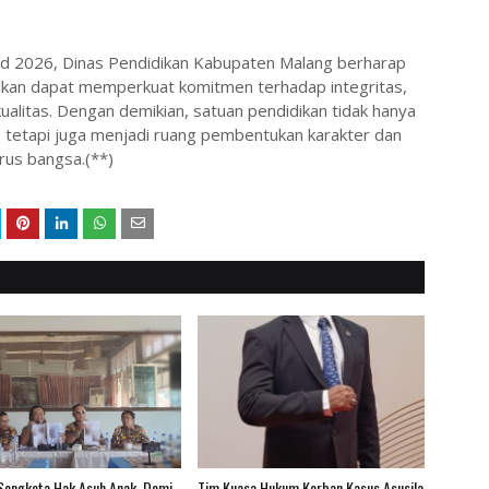
ad 2026, Dinas Pendidikan Kabupaten Malang berharap
ikan dapat memperkuat komitmen terhadap integritas,
kualitas. Dengan demikian, satuan pendidikan tidak hanya
 tetapi juga menjadi ruang pembentukan karakter dan
erus bangsa.(**)
 Sengketa Hak Asuh Anak, Demi
Tim Kuasa Hukum Korban Kasus Asusila