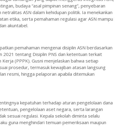
pentingan, budaya “asal pimpinan senang”, penyebaran
n netralitas ASN dalam kehidupan politik. Ia menekankan
guatan etika, serta pemahaman regulasi agar ASN mampu
dan akuntabel.
apatkan pemahaman mengenai disiplin ASN berdasarkan
2021 tentang Disiplin PNS dan ketentuan terkait
 Kerja (PPPK). Gusni menjelaskan bahwa setiap
sesuai prosedur, termasuk kewajiban atasan langsung
an resmi, hingga pelaporan apabila ditemukan
entingnya kepatuhan terhadap aturan pengelolaan dana
ketentuan, pengelolaan aset negara, serta larangan
k sesuai regulasi. Kepala sekolah diminta selalu
laku guna menghindari temuan pemeriksaan maupun