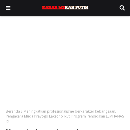
Beranda
Meningkatkan profesionalisme berkarakter kebangsaan,
Pengacara Muda Prayogo Laksono Ikuti Program Pendidikan LEMHANAS
RI