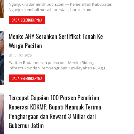
Nganjuk,radarmerahputih.com — Pemerintah Kabupaten
Nganjuk kembali meraih prestasi, hari ini kam…
BACA SELENGKAPNYA
Menko AHY Serahkan Sertifikat Tanah Ke
Warga Pacitan
Juli 03, 2025
Pacitan Radar merah putih.com . Menko Bidang
Infrastruktur dan Pembangunan Kewilayahan RI, Agu…
BACA SELENGKAPNYA
Tercepat Capaian 100 Persen Pendirian
Koperasi KDKMP, Bupati Nganjuk Terima
Penghargaan dan Reward 3 Miliar dari
Gubernur Jatim