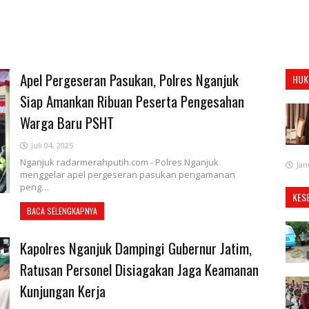
Apel Pergeseran Pasukan, Polres Nganjuk
HUK
Siap Amankan Ribuan Peserta Pengesahan
Warga Baru PSHT
Juli 04, 2025
Nganjuk radarmerahputih.com - Polres Nganjuk
Jan
menggelar apel pergeseran pasukan pengamanan
peng…
KES
BACA SELENGKAPNYA
Kapolres Nganjuk Dampingi Gubernur Jatim,
Ratusan Personel Disiagakan Jaga Keamanan
Kunjungan Kerja