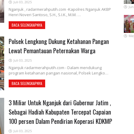
Juli 03, 2025
Jun
Nganjuk , radarmerahputih.com -Kapolres Nganjuk AKBP
Henri Noveri Santoso, S.H., S.I.K., M.M. …
BACA SELENGKAPNYA
May
Polsek Lengkong Dukung Ketahanan Pangan
Lewat Pemantauan Peternakan Warga
Juli 03, 2025
Nganjuk radarmerahputih.com - Dalam mendukung
program ketahanan pangan nasional, Polsek Lengko…
BACA SELENGKAPNYA
3 Miliar Untuk Nganjuk dari Gubernur Jatim ,
Sebagai Hadiah Kabupaten Tercepat Capaian
100 persen Dalam Pendirian Koperasi KDKMP
Juli 03, 2025