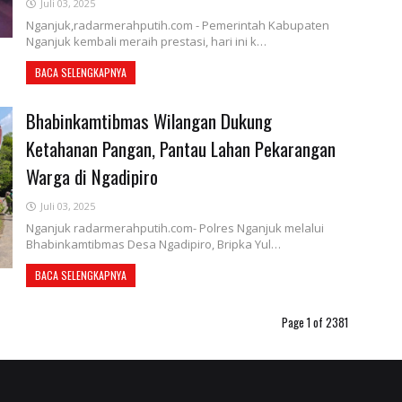
Juli 03, 2025
Nganjuk,radarmerahputih.com - Pemerintah Kabupaten
Nganjuk kembali meraih prestasi, hari ini k…
BACA SELENGKAPNYA
Bhabinkamtibmas Wilangan Dukung
Ketahanan Pangan, Pantau Lahan Pekarangan
Warga di Ngadipiro
Juli 03, 2025
Nganjuk radarmerahputih.com- Polres Nganjuk melalui
Bhabinkamtibmas Desa Ngadipiro, Bripka Yul…
BACA SELENGKAPNYA
Page 1 of 2381