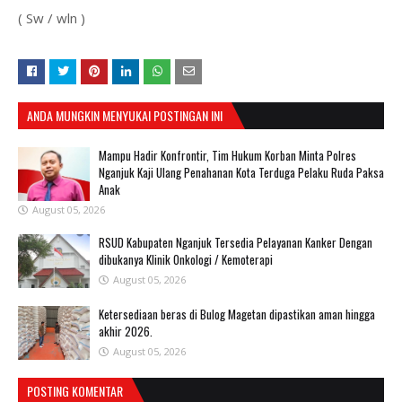
( Sw / wln )
ANDA MUNGKIN MENYUKAI POSTINGAN INI
Mampu Hadir Konfrontir, Tim Hukum Korban Minta Polres
Nganjuk Kaji Ulang Penahanan Kota Terduga Pelaku Ruda Paksa
Anak
August 05, 2026
RSUD Kabupaten Nganjuk Tersedia Pelayanan Kanker Dengan
dibukanya Klinik Onkologi / Kemoterapi
August 05, 2026
Ketersediaan beras di Bulog Magetan dipastikan aman hingga
akhir 2026.
August 05, 2026
POSTING KOMENTAR