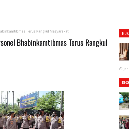
habinkamtibmas Terus Rangkul Masyarakat
HUK
rsonel Bhabinkamtibmas Terus Rangkul
Jan
KES