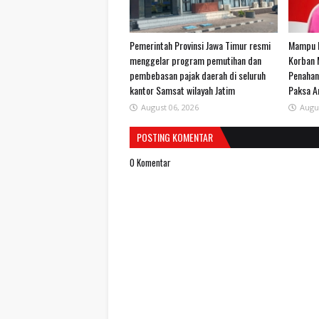
Pemerintah Provinsi Jawa Timur resmi
Mampu H
menggelar program pemutihan dan
Korban 
pembebasan pajak daerah di seluruh
Penahan
kantor Samsat wilayah Jatim
Paksa A
August 06, 2026
Augu
POSTING KOMENTAR
0 Komentar