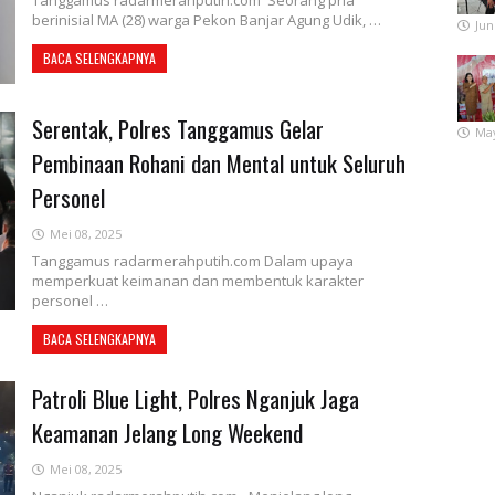
Tanggamus radarmerahputih.com Seorang pria
berinisial MA (28) warga Pekon Banjar Agung Udik, …
Jun
BACA SELENGKAPNYA
Serentak, Polres Tanggamus Gelar
May
Pembinaan Rohani dan Mental untuk Seluruh
Personel
Mei 08, 2025
Tanggamus radarmerahputih.com Dalam upaya
memperkuat keimanan dan membentuk karakter
personel …
BACA SELENGKAPNYA
Patroli Blue Light, Polres Nganjuk Jaga
Keamanan Jelang Long Weekend
Mei 08, 2025