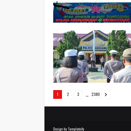
...
1
2
3
2380
Design by
Templateify