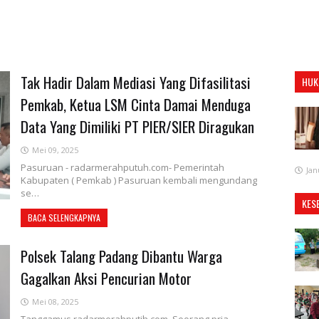
Tak Hadir Dalam Mediasi Yang Difasilitasi
HUK
Pemkab, Ketua LSM Cinta Damai Menduga
Data Yang Dimiliki PT PIER/SIER Diragukan
Mei 09, 2025
Pasuruan - radarmerahputuh.com- Pemerintah
Jan
Kabupaten ( Pemkab ) Pasuruan kembali mengundang
se…
KES
BACA SELENGKAPNYA
Polsek Talang Padang Dibantu Warga
Gagalkan Aksi Pencurian Motor
Mei 08, 2025