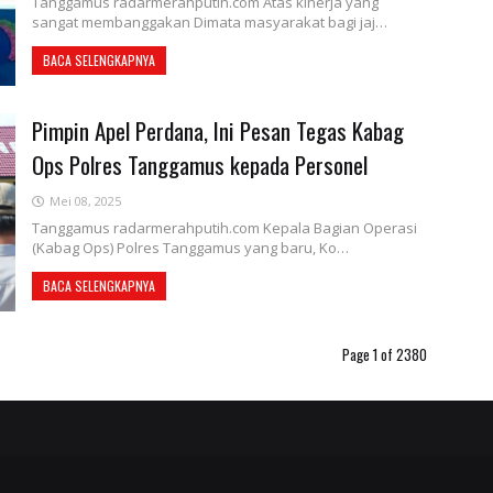
Tanggamus radarmerahputih.com Atas kinerja yang
sangat membanggakan Dimata masyarakat bagi jaj…
BACA SELENGKAPNYA
Pimpin Apel Perdana, Ini Pesan Tegas Kabag
Ops Polres Tanggamus kepada Personel
Mei 08, 2025
Tanggamus radarmerahputih.com Kepala Bagian Operasi
(Kabag Ops) Polres Tanggamus yang baru, Ko…
BACA SELENGKAPNYA
Page 1 of 2380