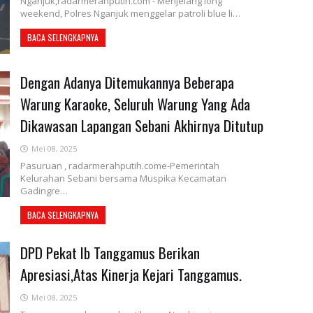
Nganjuk,radarmerahputih.com - Menjelang long
weekend, Polres Nganjuk menggelar patroli blue li…
BACA SELENGKAPNYA
Dengan Adanya Ditemukannya Beberapa
Warung Karaoke, Seluruh Warung Yang Ada
Dikawasan Lapangan Sebani Akhirnya Ditutup
Mei 08, 2025
Pasuruan , radarmerahputih.come-Pemerintah
Kelurahan Sebani bersama Muspika Kecamatan
Gadingre…
BACA SELENGKAPNYA
DPD Pekat Ib Tanggamus Berikan
Apresiasi,Atas Kinerja Kejari Tanggamus.
Mei 08, 2025