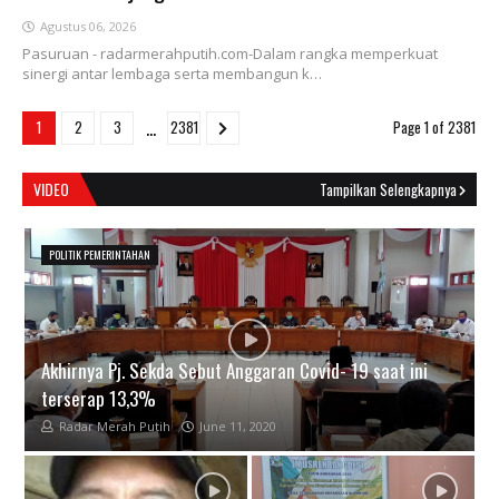
Agustus 06, 2026
Pasuruan - radarmerahputih.com-Dalam rangka memperkuat
sinergi antar lembaga serta membangun k…
...
1
2
3
2381
Page 1 of 2381
VIDEO
Tampilkan Selengkapnya
POLITIK PEMERINTAHAN
Akhirnya Pj. Sekda Sebut Anggaran Covid- 19 saat ini
terserap 13,3%
Radar Merah Putih
June 11, 2020